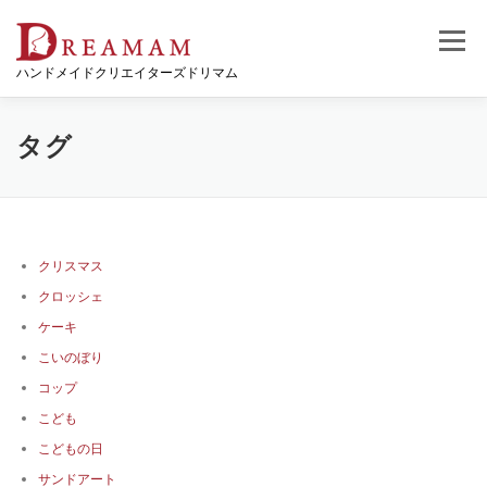
コ
ン
メニュー
テ
ハンドメイドクリエイターズドリマム
ン
ツ
へ
ス
タグ
キ
ッ
プ
クリスマス
クロッシェ
ケーキ
こいのぼり
コップ
こども
こどもの日
サンドアート