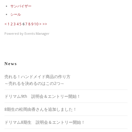
サンバイザー
シール
<
1
2
3
4
5
6
7
8
9
10
>
>>
Powered by
Events Manager
News
売れる！ハンドメイド商品の作り方
～売れるを決めるのはこの2つ～
ドリマム9th 説明会＆エントリー開始！
8期生の松岡由香さんを追加しました！
ドリマム8期生 説明会＆エントリー開始！