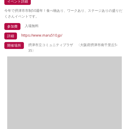
イベント詳細
今年で摂津市市制50週年！食べ物あり、ワークあり、ステージありの盛りだ
くさんイベントです。
入場無料
参加費
https://www.maru510.jp/
詳細
摂津市立コミュニティプラザ 〈大阪府摂津市南千里丘5-
開催場所
35〉