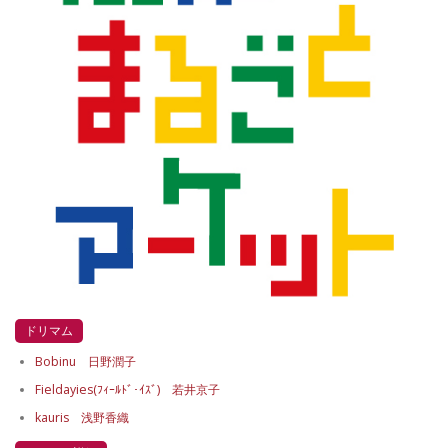
ドリマム
Bobinu 日野潤子
Fieldayies(ﾌｨｰﾙﾄﾞ･ｲｽﾞ) 若井京子
kauris 浅野香織