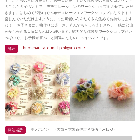
で、こどもの人間力を育む。お手伝いをしていく体験型の素敵なコンセプト
のこちらのイベントで、 布デコレーションのワークショップをさせていただ
きます。はじめて和歌山での布デコレーションワークショップになります！
楽しんでいただけますように、また可愛い布をたくさん集めてお持ちします
ね！！ お子さまに、物作りは楽しさ、喜んでもらえる楽しさを、一緒に沢山
分かち合える１日になればと思います。魅力的な体験型ワークショップがい
っぱいで、 お子様が喜ぶこと間違いなしのこのイベントです。
http://hataraco-mall.pinkgyro.com/
詳細
ホノボノン 〈大阪府大阪市住吉区我孫子5-13-3〉
開催場所