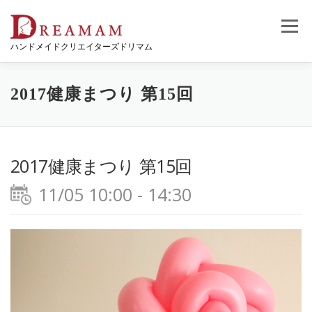
コ
ン
メニュー
テ
ハンドメイドクリエイターズドリマム
ン
ツ
へ
ス
2017健康まつり 第15回
キ
ッ
プ
2017健康まつり 第15回
11/05 10:00 - 14:30