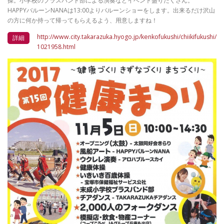
操。小学校のブラスバンド部による演奏などイベント盛りだくさん。
HAPPYバルーンNANAは13:00よりバルーンショーをします。出来るだけ沢山
の方に何か持って帰ってもらえるよう、用意しますね！
http://www.city.takarazuka.hyogo.jp/kenkofukushi/chiikifukushi/
詳細
1021958.html