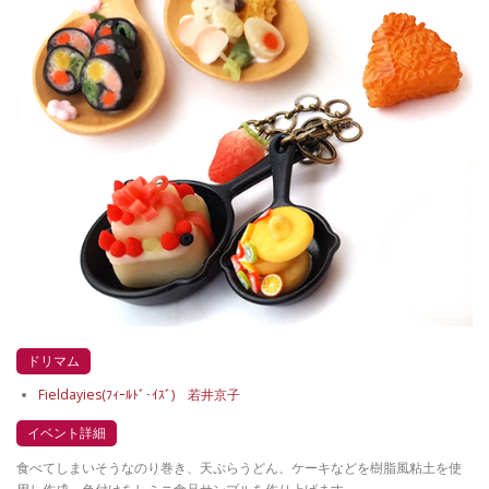
ドリマム
Fieldayies(ﾌｨｰﾙﾄﾞ･ｲｽﾞ) 若井京子
イベント詳細
食べてしまいそうなのり巻き、天ぷらうどん、ケーキなどを樹脂風粘土を使