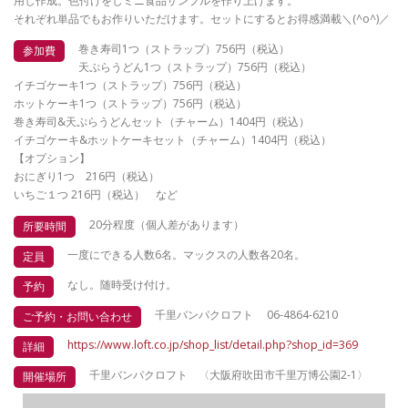
用し作成。色付けをしミニ食品サンプルを作り上げます。
それぞれ単品でもお作りいただけます。セットにするとお得感満載＼(^o^)／
巻き寿司1つ（ストラップ）756円（税込）
参加費
天ぷらうどん1つ（ストラップ）756円（税込）
イチゴケーキ1つ（ストラップ）756円（税込）
ホットケーキ1つ（ストラップ）756円（税込）
巻き寿司&天ぷらうどんセット（チャーム）1404円（税込）
イチゴケーキ&ホットケーキセット（チャーム）1404円（税込）
【オプション】
おにぎり1つ 216円（税込）
いちご１つ 216円（税込） など
20分程度（個人差があります）
所要時間
一度にできる人数6名。マックスの人数各20名。
定員
なし。随時受け付け。
予約
千里バンパクロフト 06-4864-6210
ご予約・お問い合わせ
https://www.loft.co.jp/shop_list/detail.php?shop_id=369
詳細
千里バンパクロフト 〈大阪府吹田市千里万博公園2-1〉
開催場所