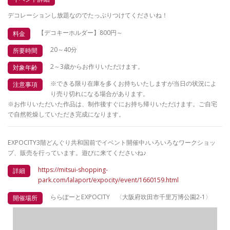
デコレーションし放題なのでたっぷりつけてくださいね！
【デコキーホルダー】800円～
料金
20～40分
所要時間
2～3歳からお作りいただけます。
対象年齢
※できる限り在庫を多くお持ちいたしますが当日の状況によ
注意事項
り売り切れになる場合があります。
※お作りいただいた作品は、制作後すぐにお持ち帰りいただけます。ご自宅
で自然乾燥していただき完成になります。
EXPOCITY3階どんぐり共和国前でイベント開催中♪いろいろなワークショッ
プ、販売を行っています。遊びに来てくださいね♪
https://mitsui-shopping-
詳細
park.com/lalaport/expocity/event/1660159.html
ららぽーとEXPOCITY 〈大阪府吹田市千里万博公園2-1〉
開催場所