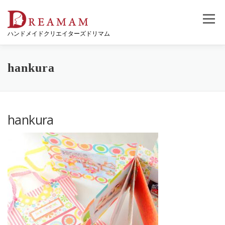
コ
ン
メニュー
テ
ハンドメイドクリエイターズドリマム
ン
ツ
へ
ス
hankura
キ
ッ
プ
hankura