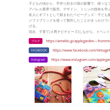
子どもの頃から、手作り好きの母の影響で、様々な
アパレル業界で販売、デザイン、ミシンの技術を学
友人にギフトとして頼まれたベビーグッズ・子ども
ジファブリックを使って製作したことがきっかけでハン
げる。
現在、子育て(４男チビチビーズ)しながら、イベン
https://ameblo.jp/applegarden—frommi
ブログ
https://www.facebook.com/Vintag
FACEBOOK
https://www.instagram.com/applega
Instagram