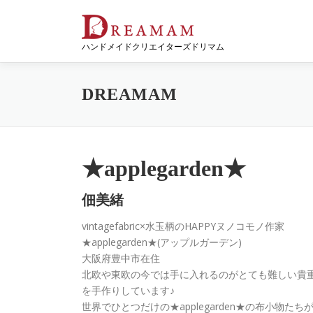
コ
ン
テ
ハンドメイドクリエイターズドリマム
ン
ツ
へ
DREAMAM
ス
キ
ッ
プ
★applegarden★
佃美緒
vintagefabric×水玉柄のHAPPYヌノコモノ作家
★applegarden★(アップルガーデン)
大阪府豊中市在住
北欧や東欧の今では手に入れるのがとても難しい貴
を手作りしています♪
世界でひとつだけの★applegarden★の布小物たち