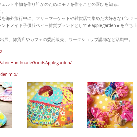
フェルト小物を作り誰かのためにモノを作ることの喜びを知る。
ぶ。
服を海外旅行中に、フリーマーケットや雑貨店で集めた大好きなビンテ
ドメイド子供服ベビー雑貨ブランドとして★applegarden★を立ち
ト出展、雑貨店やカフェの委託販売、ワークショップ講師など活動中。
o
eFabricHandmadeGoodsApplegarden/
rden.mio/