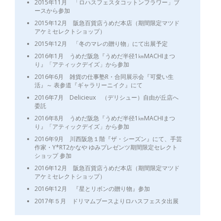
2015年11月 「ロハスフェスタコットンフラワー」ブ
ースから参加
2015年12月 阪急百貨店うめだ本店（期間限定マツド
アケミセレクトショップ）
2015年12月 「冬のマレの贈り物」にて出展予定
2016年1月 うめだ阪急『うめだ半径1㎞MACHIまつ
り』「アティックデイズ」から参加
2016年6月 雑貨の仕事塾R・合同展示会『可愛い生
活』～ 表参道『ギャラリーニイク』にて
2016年7月 Delicieux （デリシュー）自由が丘店へ
委託
2016年8月 うめだ阪急『うめだ半径1㎞MACHIまつ
り』「アティックデイズ」から参加
2016年9月 川西阪急１階『ザ・シーズン』にて、手芸
作家・Y*RT2かなや ゆみプレゼンツ期間限定セレクト
ショップ 参加
2016年12月 阪急百貨店うめだ本店（期間限定マツド
アケミセレクトショップ）
2016年12月 『星とリボンの贈り物』参加
2017年５月 ドリマムブースよりロハスフェスタ出展