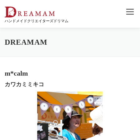
コ
ン
メニュー
テ
ハンドメイドクリエイターズドリマム
ン
ツ
へ
ス
DREAMAM
キ
ッ
プ
m*calm
カワカミミキコ