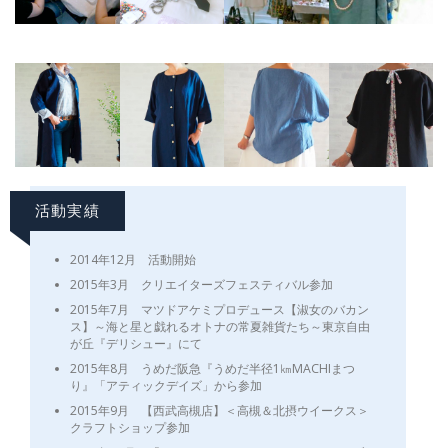
活動実績
2014年12月 活動開始
2015年3月 クリエイターズフェスティバル参加
2015年7月 マツドアケミプロデュース【淑女のバカン
ス】～海と星と戯れるオトナの常夏雑貨たち～東京自由
が丘『デリシュー』にて
2015年8月 うめだ阪急『うめだ半径1㎞MACHIまつ
り』「アティックデイズ」から参加
2015年9月 【西武高槻店】＜高槻＆北摂ウイークス＞
クラフトショップ参加