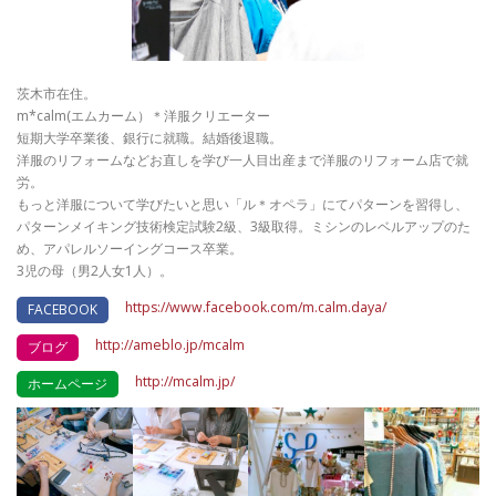
茨木市在住。
m*calm(エムカーム）＊洋服クリエーター
短期大学卒業後、銀行に就職。結婚後退職。
洋服のリフォームなどお直しを学び一人目出産まで洋服のリフォーム店で就
労。
もっと洋服について学びたいと思い「ル＊オペラ」にてパターンを習得し、
パターンメイキング技術検定試験2級、3級取得。ミシンのレベルアップのた
め、アパレルソーイングコース卒業。
3児の母（男2人女1人）。
https://www.facebook.com/m.calm.daya/
FACEBOOK
http://ameblo.jp/mcalm
ブログ
http://mcalm.jp/
ホームページ