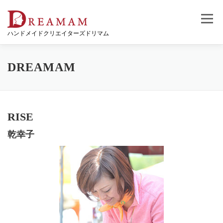
コ
ン
メニュー
テ
ハンドメイドクリエイターズドリマム
ン
ツ
へ
ス
DREAMAM
キ
ッ
プ
RISE
乾幸子