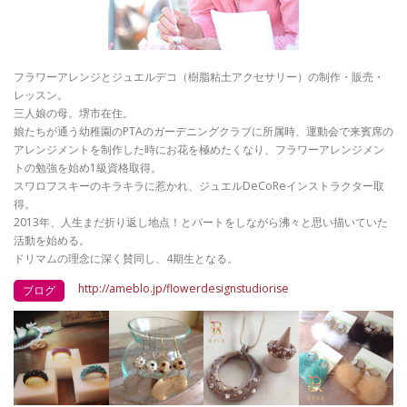
フラワーアレンジとジュエルデコ（樹脂粘土アクセサリー）の制作・販売・
レッスン。
三人娘の母。堺市在住。
娘たちが通う幼稚園のPTAのガーデニングクラブに所属時、運動会で来賓席の
アレンジメントを制作した時にお花を極めたくなり、フラワーアレンジメン
トの勉強を始め1級資格取得。
スワロフスキーのキラキラに惹かれ、ジュエルDeCoReインストラクター取
得。
2013年、人生まだ折り返し地点！とパートをしながら沸々と思い描いていた
活動を始める。
ドリマムの理念に深く賛同し、4期生となる。
http://ameblo.jp/flowerdesignstudiorise
ブログ