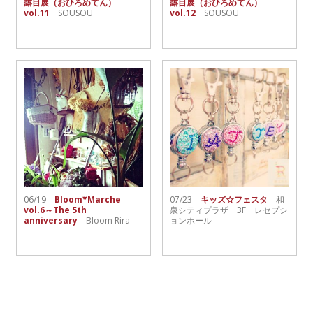
露目展（おひろめてん）
露目展（おひろめてん）
vol.11
SOUSOU
vol.12
SOUSOU
06/19
Bloom*Marche
07/23
キッズ☆フェスタ
和
vol.6～The 5th
泉シティプラザ 3F レセプシ
anniversary
Bloom Rira
ョンホール