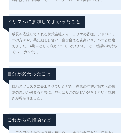
ドリマムに参加してよかったこと
成長を応援してくれる株式会社ディーラリエの皆様、アドバイザ
ーの方々や、共に励まし合い、喜び合える志高いメンバーと出逢
えました。4期生として迎え入れていただいたことに感謝の気持ち
でいっぱいです。
自分が変わったこと
ロハスフェスタに参加させていただき、家族の理解と協力への感
謝の思いが深まると共に、やっぱりこの活動が好き！という気付
きが得られました。
これからの抱負など
「ワクワク！キラキラ輝く毎日を！」をコンセプトに、自身もた