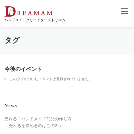
コ
ン
メニュー
テ
ハンドメイドクリエイターズドリマム
ン
ツ
へ
ス
タグ
キ
ッ
プ
今後のイベント
このタグのついたイベントは登録されていません。
News
売れる！ハンドメイド商品の作り方
～売れるを決めるのはこの2つ～