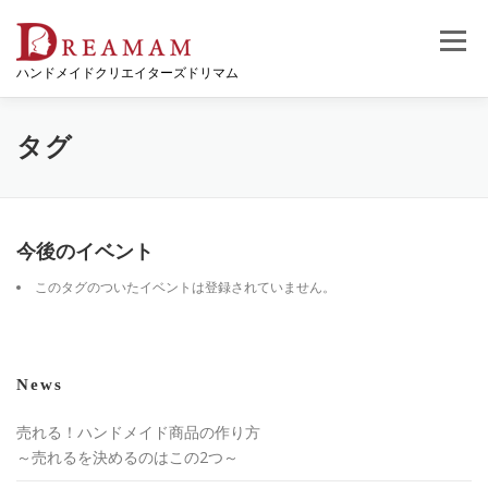
コ
ン
メニュー
テ
ハンドメイドクリエイターズドリマム
ン
ツ
へ
ス
タグ
キ
ッ
プ
今後のイベント
このタグのついたイベントは登録されていません。
News
売れる！ハンドメイド商品の作り方
～売れるを決めるのはこの2つ～