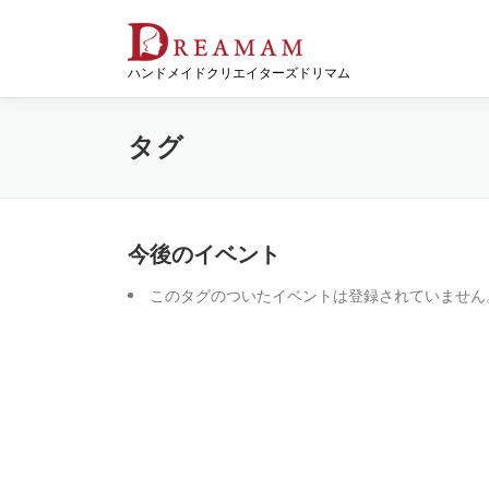
コ
ン
テ
ハンドメイドクリエイターズドリマム
ン
ツ
へ
タグ
ス
キ
ッ
プ
今後のイベント
このタグのついたイベントは登録されていません