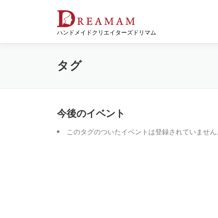
コ
ン
テ
ハンドメイドクリエイターズドリマム
ン
ツ
へ
タグ
ス
キ
ッ
プ
今後のイベント
このタグのついたイベントは登録されていません