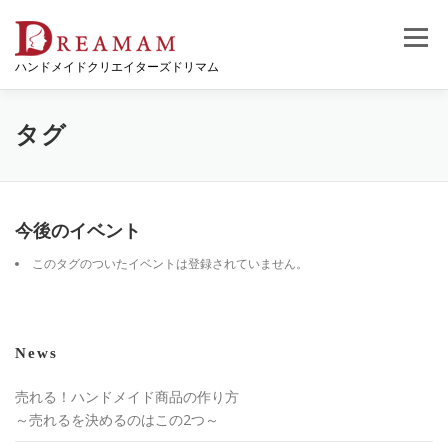
コ
ン
メニュー
テ
ハンドメイドクリエイターズドリマム
ン
ツ
へ
ス
タグ
キ
ッ
プ
今後のイベント
このタグのついたイベントは登録されていません。
News
売れる！ハンドメイド商品の作り方
～売れるを決めるのはこの2つ～