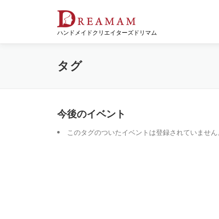
コ
ン
テ
ハンドメイドクリエイターズドリマム
ン
ツ
へ
タグ
ス
キ
ッ
プ
今後のイベント
このタグのついたイベントは登録されていません