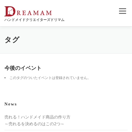
コ
ン
メニュー
テ
ハンドメイドクリエイターズドリマム
ン
ツ
へ
ス
タグ
キ
ッ
プ
今後のイベント
このタグのついたイベントは登録されていません。
News
売れる！ハンドメイド商品の作り方
～売れるを決めるのはこの2つ～