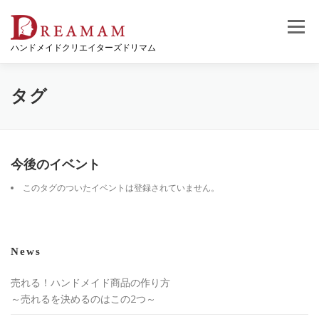
コ
ン
メニュー
テ
ハンドメイドクリエイターズドリマム
ン
ツ
へ
ス
タグ
キ
ッ
プ
今後のイベント
このタグのついたイベントは登録されていません。
News
売れる！ハンドメイド商品の作り方
～売れるを決めるのはこの2つ～