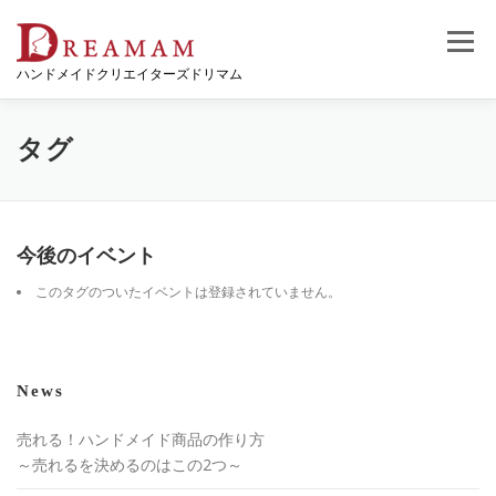
コ
ン
メニュー
テ
ハンドメイドクリエイターズドリマム
ン
ツ
へ
ス
タグ
キ
ッ
プ
今後のイベント
このタグのついたイベントは登録されていません。
News
売れる！ハンドメイド商品の作り方
～売れるを決めるのはこの2つ～