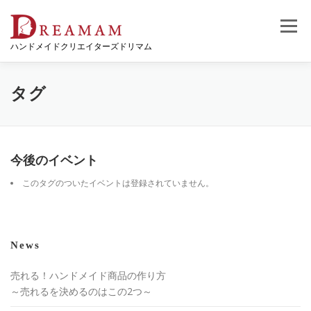
コ
ン
メニュー
テ
ハンドメイドクリエイターズドリマム
ン
ツ
へ
ス
タグ
キ
ッ
プ
今後のイベント
このタグのついたイベントは登録されていません。
News
売れる！ハンドメイド商品の作り方
～売れるを決めるのはこの2つ～