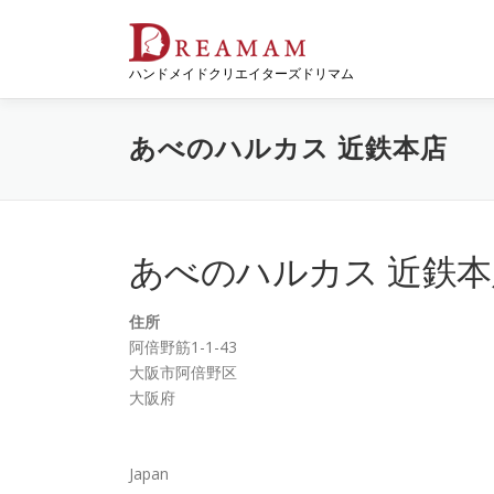
コ
ン
テ
ハンドメイドクリエイターズドリマム
ン
ツ
へ
あべのハルカス 近鉄本店
ス
キ
ッ
プ
あべのハルカス 近鉄本
住所
阿倍野筋1-1-43
大阪市阿倍野区
大阪府
Japan