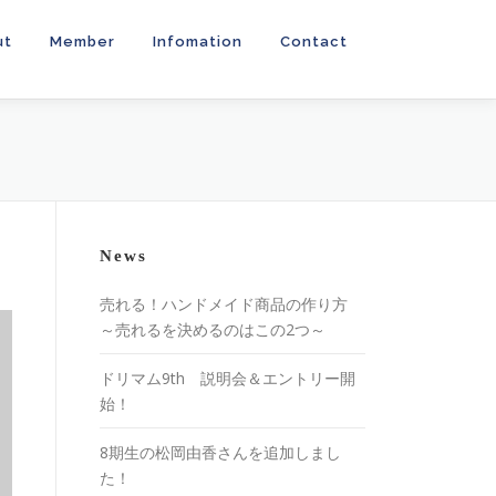
ut
Member
Infomation
Contact
News
売れる！ハンドメイド商品の作り方
～売れるを決めるのはこの2つ～
ドリマム9th 説明会＆エントリー開
始！
8期生の松岡由香さんを追加しまし
た！