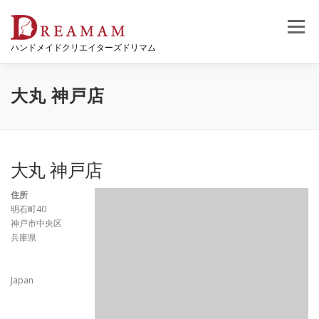
コ
ン
メニュー
テ
ハンドメイドクリエイターズドリマム
ン
ツ
へ
ス
大丸 神戸店
キ
ッ
プ
大丸 神戸店
住所
明石町40
神戸市中央区
兵庫県
Japan