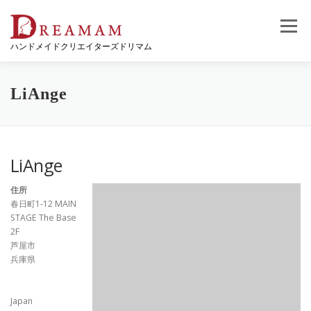
コ
ン
メニュー
テ
ハンドメイドクリエイターズドリマム
ン
ツ
へ
ス
LiAnge
キ
ッ
プ
LiAnge
住所
春日町1-12 MAIN
STAGE The Base
2F
芦屋市
兵庫県
Japan