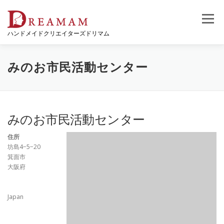
コ
ン
メニュー
テ
ハンドメイドクリエイターズドリマム
ン
ツ
へ
ス
みのお市民活動センター
キ
ッ
プ
みのお市民活動センター
住所
坊島4−5−20
箕面市
大阪府
Japan