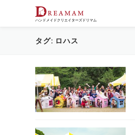
コ
ン
テ
ハンドメイドクリエイターズドリマム
ン
ツ
へ
タグ:
ロハス
ス
キ
ッ
プ