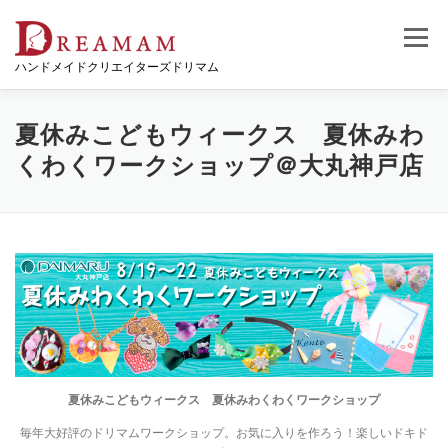
コ
ン
メニュー
テ
ハンドメイドクリエイターズドリマム
ン
ツ
へ
ス
夏休みこどもウィークス 夏休みわ
キ
くわくワークショップ＠大丸神戸店
ッ
プ
夏休みこどもウィークス 夏休みわくわくワークショップ
毎年大好評のドリマムワークショップ。お気に入りを作ろう！楽しいドキド