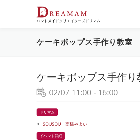
コ
ン
テ
ハンドメイドクリエイターズドリマム
ン
ツ
へ
ケーキポップス手作り教室
ス
キ
ッ
プ
ケーキポップス手作り
02/07 11:00 - 16:00
ドリマム
SOUSOU 高橋やよい
イベント詳細