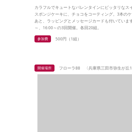
カラフルでキュートなバレンタインにピッタリなス
スポンジケーキに、チョコをコーティング。3本の
あと、ラッピングとメッセージカードも付いています。11
～、16:00～の3回開催。各回20組。
500円（1組）
参加費
フローラ88 〈兵庫県三田市弥生が丘1-
開催場所